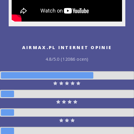
AIRMAX.PL INTERNET OPINIE
4.8/5.0 (12086 ocen)