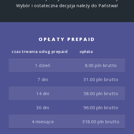
Wybór i ostateczna decyzja należy do Państwa!
OPŁATY PREPAID
czas trwania usług prepaid
opłata
1 dzień
8.00 pln brutto
7 dni
31.00 pln brutto
14 dni
58.00 pln brutto
30 dni
96.00 pln brutto
4 miesiące
318.00 pln brutto